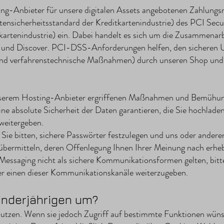
ng-Anbieter für unsere digitalen Assets angebotenen Zahlungsm
nsicherheitsstandard der Kreditkartenindustrie) des PCI Secur
kartenindustrie) ein. Dabei handelt es sich um die Zusammenar
 und Discover. PCI-DSS-Anforderungen helfen, den sicheren 
e und verfahrenstechnische Maßnahmen) durch unseren Shop und 
nserem Hosting-Anbieter ergriffenen Maßnahmen und Bemühun
ne absolute Sicherheit der Daten garantieren, die Sie hochladen
weitergeben.
ie bitten, sichere Passwörter festzulegen und uns oder andere
 übermitteln, deren Offenlegung Ihnen Ihrer Meinung nach erheb
Messaging nicht als sichere Kommunikationsformen gelten, bitt
er einen dieser Kommunikationskanäle weiterzugeben.
inderjährigen um?
utzen. Wenn sie jedoch Zugriff auf bestimmte Funktionen wünsc