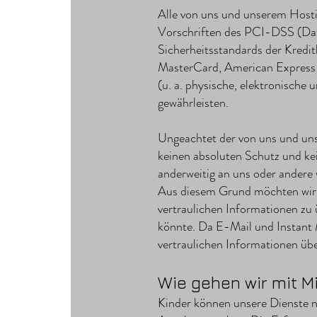
Alle von uns und unserem Hosti
Vorschriften des PCI-DSS (Date
Sicherheitsstandards der Kredit
MasterCard, American Express
(u. a. physische, elektronisch
gewährleisten.
Ungeachtet der von uns und u
keinen absoluten Schutz und kei
anderweitig an uns oder andere 
Aus diesem Grund möchten wir S
vertraulichen Informationen zu
könnte. Da E-Mail und Instant 
vertraulichen Informationen üb
Wie gehen wir mit M
Kinder können unsere Dienste n