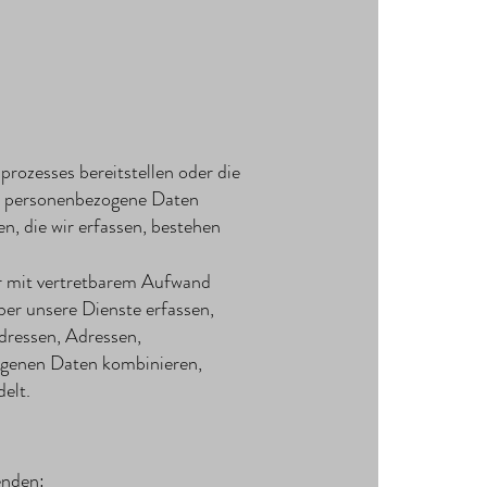
prozesses bereitstellen oder die
t personenbezogene Daten
n, die wir erfassen, bestehen
oder mit vertretbarem Aufwand
er unsere Dienste erfassen,
dressen, Adressen,
genen Daten kombinieren,
elt.
enden: