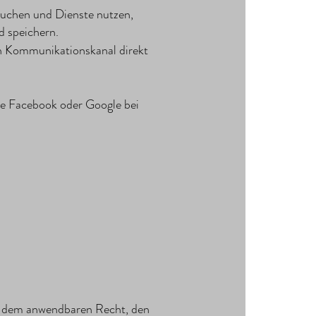
suchen und Dienste nutzen,
d speichern.
nen Kommunikationskanal direkt
wie Facebook oder Google bei
m dem anwendbaren Recht, den