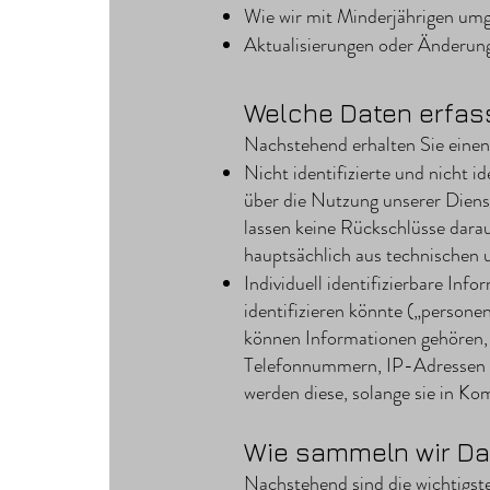
Wie wir mit Minderjährigen um
Aktualisierungen oder Änderung
Welche Daten erfas
Nachstehend erhalten Sie einen 
Nicht identifizierte und nicht i
über die Nutzung unserer Dien
lassen keine Rückschlüsse darau
hauptsächlich aus technischen
Individuell identifizierbare Inf
identifizieren könnte („person
können Informationen gehören, 
Telefonnummern, IP-Adressen 
werden diese, solange sie in Ko
Wie sammeln wir Da
Nachstehend sind die wichtigs