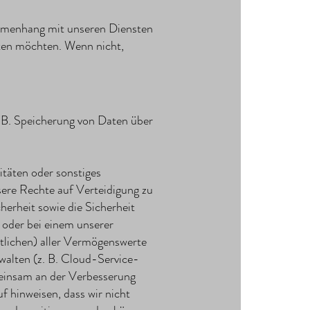
mmenhang mit unseren Diensten
lten möchten. Wenn nicht,
. B. Speicherung von Daten über
täten oder sonstiges
sere Rechte auf Verteidigung zu
erheit sowie die Sicherheit
s oder bei einem unserer
lichen) aller Vermögenswerte
rwalten (z. B. Cloud-Service-
emeinsam an der Verbesserung
 hinweisen, dass wir nicht