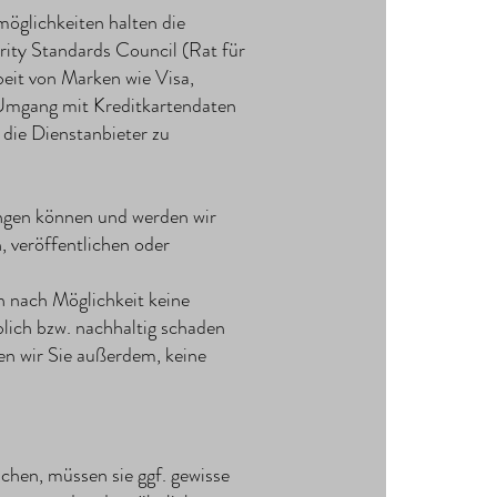
öglichkeiten halten die
ity Standards Council (Rat für
beit von Marken wie Visa,
Umgang mit Kreditkartendaten
die Dienstanbieter zu
gen können und werden wir
, veröffentlichen oder
n nach Möglichkeit keine
lich bzw. nachhaltig schaden
en wir Sie außerdem, keine
hen, müssen sie ggf. gewisse