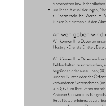
Vorschriften bzw. behördliche
um Ihnen Aktualisierungen, Na
zu übermitteln. Bei Werbe-E-Ma
klicken Sie einfach auf den Abm
An wen geben wir di
Wir können Ihre Daten an unser
Hosting-Dienste Dritter, Bereit
Wir können Ihre Daten auch unt
Fehlverhalten zu untersuchen, 
begründen oder auszuüben; (iii)
unserer Nutzer oder der Öffentl
verbundenen Unternehmen (im W
u. a.); (v) um Ihre Daten mittel
Anbieter), soweit dies für gesc
Ihres Nutzererlebnisses zu arbe