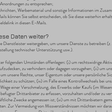
n Anordnungen zu entsprechen;
chrichten, Werbematerial und sonstige Informationen im Zusa
ils können Sie selbst entscheiden, ob Sie diese weiterhin erha
eldelink in diesen E-Mails.
ese Daten weiter?
e Dienstleister weitergeben, um unsere Dienste zu betreiben (z
stellung technischer Unterstützung usw.).
er folgenden Umständen offenlegen: (i) um rechtswidrige Aktivi
aufzudecken, zu verhindern oder dagegen vorzugehen; (ii) um un
 um unsere Rechte, unser Eigentum oder unsere persönliche Sich
ichkeit zu schützen; (iv) im Falle eines Kontrollwechsels bei un
ege einer Verschmelzung, des Erwerbs oder Kaufs (im Wesent
s befugter Drittanbieter zu erfassen, vorzuhalten und/oder zu ve
häftliche Zwecke angemessen ist; (vi) um mit Drittanbietern g
iten. Zur Vermeidung von Missverständnissen möchten wir darauf