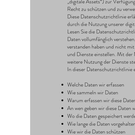
„digitale Assets“) zur Verfügun
Recht zu schützen und zu verw
Diese Datenschutzrichtlinie er
durch die Nutzung unserer digit
Lesen Sie die Datenschutzrichtli
Daten vollumfänglich verstehen,
verstanden haben und nicht mit
und Dienste einstellen. Mit der
weitere Nutzung der Dienste ste
In dieser Datenschutzrichtlinie 
Welche Daten wir erfassen
Wie sammeln wir Daten
Warum erfassen wir diese Date
An wen geben wir diese Daten w
Wo die Daten gespeichert werd
Wie lange die Daten vorgehalte
Wie wir die Daten schützen