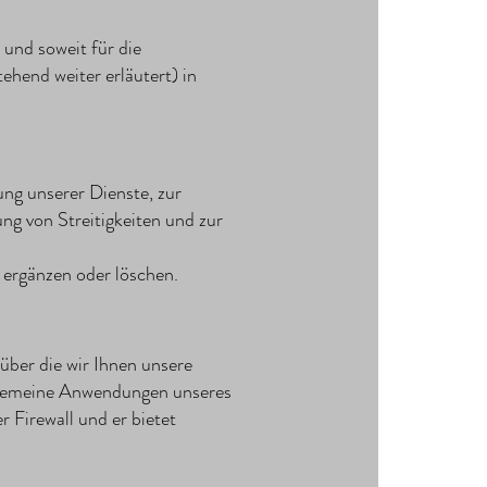
 und soweit für die
ehend weiter erläutert) in
lung unserer Dienste, zur
ng von Streitigkeiten und zur
 ergänzen oder löschen.
über die wir Ihnen unsere
lgemeine Anwendungen unseres
 Firewall und er bietet