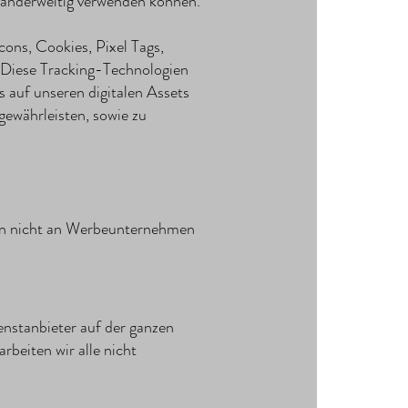
 anderweitig verwenden können.
ons, Cookies, Pixel Tags,
 Diese Tracking-Technologien
 auf unseren digitalen Assets
gewährleisten, sowie zu
en nicht an Werbeunternehmen
nstanbieter auf der ganzen
rbeiten wir alle nicht