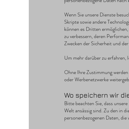
personenbezogene Daten nach e
Wenn Sie unsere Dienste besuche
Skripte sowie andere Technolog
können es Dritten ermöglichen, 
zu verbessern, deren Performan
Zwecken der Sicherheit und der
Um mehr darüber zu erfahren, le
Ohne Ihre Zustimmung werden 
oder Werbenetzwerke weitergeb
Wo speichern wir di
Bitte beachten Sie, dass unser
Welt ansässig sind. Zu den in di
personenbezogenen Daten, die w