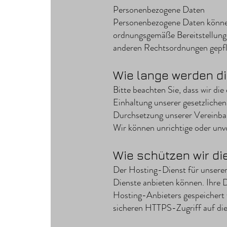
Personenbezogene Daten
Personenbezogene Daten können i
ordnungsgemäße Bereitstellung u
anderen Rechtsordnungen gepfle
Wie lange werden di
Bitte beachten Sie, dass wir die
Einhaltung unserer gesetzlichen
Durchsetzung unserer Vereinbar
Wir können unrichtige oder unv
Wie schützen wir di
Der Hosting-Dienst für unserer 
Dienste anbieten können. Ihre
Hosting-Anbieters gespeichert w
sicheren HTTPS-Zugriff auf die