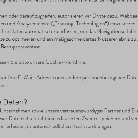
igenem Ermessen an Dritte übermitteln bzw. weitergeben oder
n oder darauf zugreifen, autorisieren wir Dritte dazu, Webbeac
ien und Analysedienste („Tracking-Technologien“) einzusetzen.
Ihre Daten automatisch zu erfassen, um das Navigationserlebnis
ce zu optimieren und ein maßgeschneidertes Nutzererlebnis zu 
 Betrugsprävention.
sen Sie bitte unsere Cookie-Richtlinie.
wir Ihre E-Mail-Adresse oder andere personenbezogenen Dat
en.
e Daten?
e Unternehmen sowie unsere vertrauenswürdigen Partner und Die
eser Datenschutzrichtlinie erläuterten Zwecke speichern und vera
ir erfassen, in unterschiedlichen Rechtsordnungen.