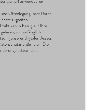
re Daten gemäß anwendbarem
g und Offenlegung Ihrer Daten
ienste zugreifen.
 Praktiken in Bezug auf Ihre
 gelesen, vollumfänglich
zung unserer digitalen Assets
atenschutzrichtlinie an. Die
Änderungen daran dar.