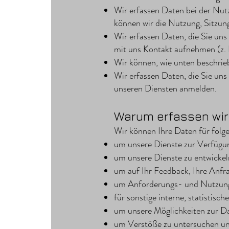
Wir erfassen Daten bei der Nut
können wir die Nutzung, Sitzun
Wir erfassen Daten, die Sie uns
mit uns Kontakt aufnehmen (z.
Wir können, wie unten beschrieb
Wir erfassen Daten, die Sie uns
unseren Diensten anmelden.
Warum erfassen wir
Wir können Ihre Daten für fol
um unsere Dienste zur Verfügung
um unsere Dienste zu entwickel
um auf Ihr Feedback, Ihre Anfr
um Anforderungs- und Nutzung
für sonstige interne, statistis
um unsere Möglichkeiten zur Da
um Verstöße zu untersuchen un