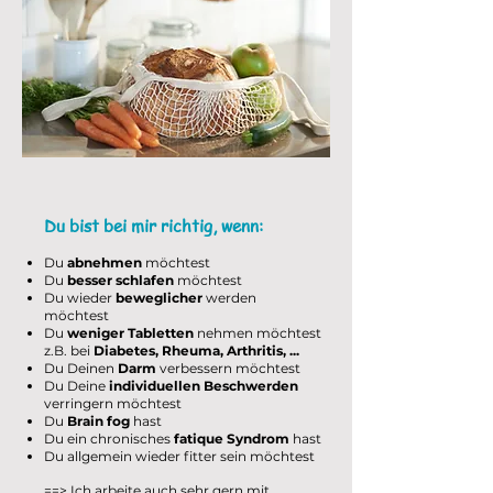
Du bist bei mir richtig, wenn:
Du
abnehmen
möchtest
Du
besser schlafen
möchtest
Du wieder
beweglicher
werden
möchtest
Du
weniger Tabletten
nehmen möchtest
z.B. bei
Diabetes, Rheuma, Arthritis, ...
Du Deinen
Darm
verbessern möchtest
Du Deine
individuellen Beschwerden
verringern möchtest
Du
Brain fog
hast
Du ein chronisches
fatique Syndrom
hast
Du allgemein wieder fitter sein möchtest
==> Ich arbeite auch sehr gern mit