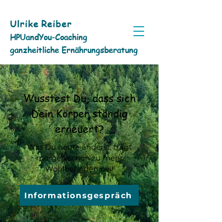
Ulrike Reiber
HPUandYou-Coaching
ganzheitliche Ernährungsberatung
Wusstest Du, dass sich
Dein Körper ständig
erneuert?
Was Du heute änderst, trägt
morgen schon zu mehr
Wohlbefinden bei!
Informationsgespräch