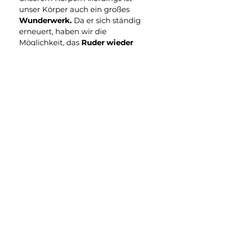
unser Körper auch ein großes
Wunderwerk.
Da er sich ständig
erneuert, haben wir die
Möglichkeit, das
Ruder wieder
herumzureißen
, egal an
welchem Punkt Du gerade
stehst.
Deshalb bist Du auch auf
meiner Webseite gelandet. Du
möchtest etwas
ändern
. Sehr
gerne werde ich Dich dabei
unterstützen.
Jeder Mensch ist
einzigartig
-
und genau deshalb gibt es auch
keine pauschale Lösung,
wenn
es um die richtige Ernährung
geht. Was für eine Person
funktioniert, muss nicht